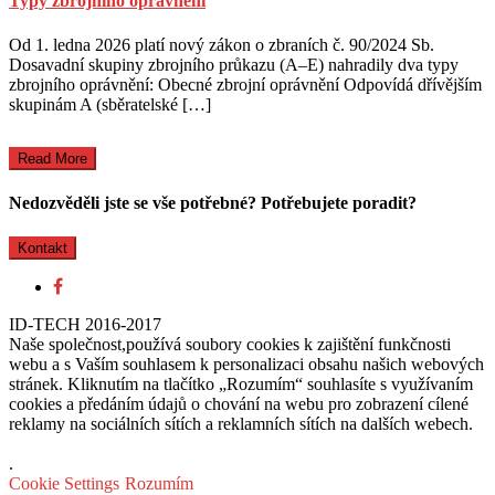
Typy zbrojního oprávnění
Od 1. ledna 2026 platí nový zákon o zbraních č. 90/2024 Sb.
Dosavadní skupiny zbrojního průkazu (A–E) nahradily dva typy
zbrojního oprávnění: Obecné zbrojní oprávnění Odpovídá dřívějším
skupinám A (sběratelské […]
Read More
Nedozvěděli jste se vše potřebné? Potřebujete poradit?
Kontakt
ID-TECH 2016-2017
Naše společnost,používá soubory cookies k zajištění funkčnosti
webu a s Vaším souhlasem k personalizaci obsahu našich webových
stránek. Kliknutím na tlačítko „Rozumím“ souhlasíte s využívaním
cookies a předáním údajů o chování na webu pro zobrazení cílené
reklamy na sociálních sítích a reklamních sítích na dalších webech.
.
Cookie Settings
Rozumím