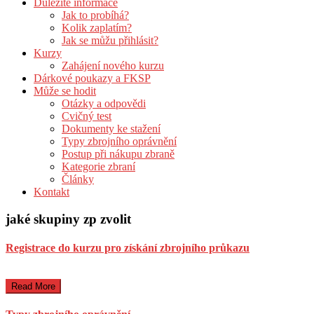
Důležité informace
Jak to probíhá?
Kolik zaplatím?
Jak se můžu přihlásit?
Kurzy
Zahájení nového kurzu
Dárkové poukazy a FKSP
Může se hodit
Otázky a odpovědi
Cvičný test
Dokumenty ke stažení
Typy zbrojního oprávnění
Postup při nákupu zbraně
Kategorie zbraní
Články
Kontakt
jaké skupiny zp zvolit
Registrace do kurzu pro získání zbrojního průkazu
Read More