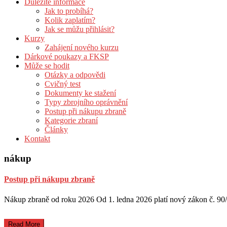
Důležité informace
Jak to probíhá?
Kolik zaplatím?
Jak se můžu přihlásit?
Kurzy
Zahájení nového kurzu
Dárkové poukazy a FKSP
Může se hodit
Otázky a odpovědi
Cvičný test
Dokumenty ke stažení
Typy zbrojního oprávnění
Postup při nákupu zbraně
Kategorie zbraní
Články
Kontakt
nákup
Postup při nákupu zbraně
Nákup zbraně od roku 2026 Od 1. ledna 2026 platí nový zákon č. 90/
Read More