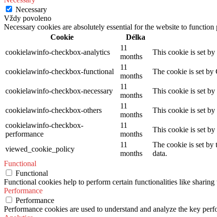
Necessary
Vždy povoleno
Necessary cookies are absolutely essential for the website to function
Cookie
Délka
11
cookielawinfo-checkbox-analytics
This cookie is set b
months
11
cookielawinfo-checkbox-functional
The cookie is set by
months
11
cookielawinfo-checkbox-necessary
This cookie is set b
months
11
cookielawinfo-checkbox-others
This cookie is set b
months
cookielawinfo-checkbox-
11
This cookie is set b
performance
months
11
The cookie is set by
viewed_cookie_policy
months
data.
Functional
Functional
Functional cookies help to perform certain functionalities like sharing 
Performance
Performance
Performance cookies are used to understand and analyze the key perfor