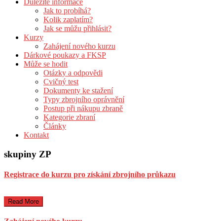
Důležité informace
Jak to probíhá?
Kolik zaplatím?
Jak se můžu přihlásit?
Kurzy
Zahájení nového kurzu
Dárkové poukazy a FKSP
Může se hodit
Otázky a odpovědi
Cvičný test
Dokumenty ke stažení
Typy zbrojního oprávnění
Postup při nákupu zbraně
Kategorie zbraní
Články
Kontakt
skupiny ZP
Registrace do kurzu pro získání zbrojního průkazu
Read More