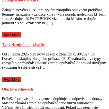
Zahájení nového kurzu
Zahájení nového kurzu pro získání zbrojního oprávnění proběhne:
(termíny naleznete v záložce kurzy) kurz pořádá společnost Id-Tech,
s.r.o. Sledujte náš FACEBOOK viz. kontakt Musím se dopředu
přihlásit? Ano. Vzhledem ke […]
Read More
Typy zbrojního oprávnění
Od 1. ledna 2026 platí nový zákon o zbraních č. 90/2024 Sb.
Dosavadní skupiny zbrojního průkazu (A–E) nahradily dva typy
zbrojního oprávnění: Obecné zbrojní oprávnění Odpovídá dřívějším
skupinám A (sběratelské […]
Read More
Otázky a odpovědi
Průběžně pro vás připravujeme a doplňujeme odpovědi na dotazy
ohledně získání zbrojního oprávnění nebo kurzu samotného.
Věříme, že vám zjednoduší rozhodování. Pokud zde nenajdete