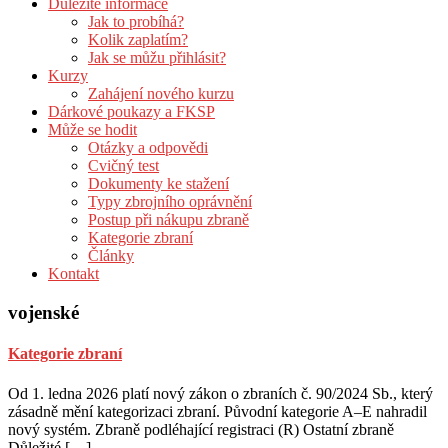
Důležité informace
Jak to probíhá?
Kolik zaplatím?
Jak se můžu přihlásit?
Kurzy
Zahájení nového kurzu
Dárkové poukazy a FKSP
Může se hodit
Otázky a odpovědi
Cvičný test
Dokumenty ke stažení
Typy zbrojního oprávnění
Postup při nákupu zbraně
Kategorie zbraní
Články
Kontakt
vojenské
Kategorie zbraní
Od 1. ledna 2026 platí nový zákon o zbraních č. 90/2024 Sb., který
zásadně mění kategorizaci zbraní. Původní kategorie A–E nahradil
nový systém. Zbraně podléhající registraci (R) Ostatní zbraně
Důležité […]