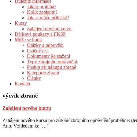
Důležité informace
Jak to probíhá?
Kolik zaplatím?
Jak se můžu přihlásit?
Kurzy
Zahájení nového kurzu
Dárkové poukazy a FKSP
Může se hodit
Otázky a odpovědi
Cvičný test
Dokumenty ke stažení
Typy zbrojního oprávnění
Postup při nákupu zbraně
Kategorie zbraní
Články
Kontakt
výcvik zbraně
Zahájení nového kurzu
Zahájení nového kurzu pro získání zbrojního oprávnění proběhne: (te
Ano. Vzhledem ke […]