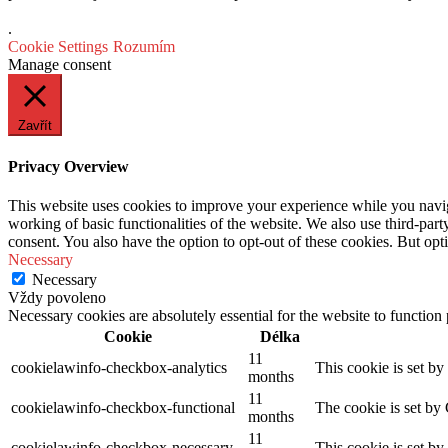
.
Cookie Settings
Rozumím
Manage consent
Zavřít
Privacy Overview
This website uses cookies to improve your experience while you navigat
working of basic functionalities of the website. We also use third-pa
consent. You also have the option to opt-out of these cookies. But op
Necessary
Necessary
Vždy povoleno
Necessary cookies are absolutely essential for the website to function
Cookie
Délka
11
cookielawinfo-checkbox-analytics
This cookie is set b
months
11
cookielawinfo-checkbox-functional
The cookie is set by
months
11
cookielawinfo-checkbox-necessary
This cookie is set b