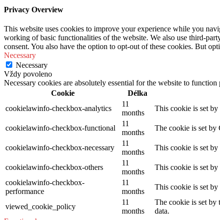
Privacy Overview
This website uses cookies to improve your experience while you navigat
working of basic functionalities of the website. We also use third-pa
consent. You also have the option to opt-out of these cookies. But op
Necessary
Necessary
Vždy povoleno
Necessary cookies are absolutely essential for the website to function
Cookie
Délka
11
cookielawinfo-checkbox-analytics
This cookie is set b
months
11
cookielawinfo-checkbox-functional
The cookie is set by
months
11
cookielawinfo-checkbox-necessary
This cookie is set b
months
11
cookielawinfo-checkbox-others
This cookie is set b
months
cookielawinfo-checkbox-
11
This cookie is set b
performance
months
11
The cookie is set by
viewed_cookie_policy
months
data.