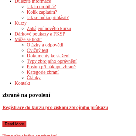
Důležité informace
Jak to probíhá?
Kolik zaplatím?
Jak se můžu přihlásit?
Kurzy
Zahájení nového kurzu
Dárkové poukazy a FKSP
Může se hodit
Otázky a odpovědi
Cvičný test
Dokumenty ke stažení
Typy zbrojního oprávnění
Postup při nákupu zbraně
Kategorie zbraní
Články
Kontakt
zbraně na povolení
Registrace do kurzu pro získání zbrojního průkazu
Read More