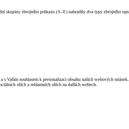
adní skupiny zbrojního průkazu (A–E) nahradily dva typy zbrojního op
u a s Vaším souhlasem k personalizaci obsahu našich webových stránek.
iálních sítích a reklamních sítích na dalších webech.