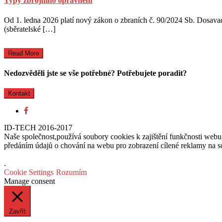
Typy zbrojního oprávnění
Od 1. ledna 2026 platí nový zákon o zbraních č. 90/2024 Sb. Dosav
(sběratelské […]
Read More
Nedozvěděli jste se vše potřebné? Potřebujete poradit?
Kontakt
ID-TECH 2016-2017
Naše společnost,používá soubory cookies k zajištění funkčnosti web
předáním údajů o chování na webu pro zobrazení cílené reklamy na soc
.
Cookie Settings
Rozumím
Manage consent
Zavřít