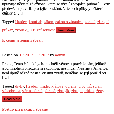
upravuje některé záležitosti, které se týkají zbrojních průkazů. Tedy
především pravidla pro jejich získání. V testech přibyly některé
otázky a […]
Tagged
Hradec
,
komisař
,
zákon
,
zákon o zbraních
,
zbraně
,
zbrojní
průkaz
,
zkoušky
,
ZP
,
způsobilost
Read More
K čemu je ženám zbraň
Posted on
9.7.2017
11.7.2017
by
admin
Prolog Tento článek bychom chtěli věnovat právě ženám, jelikož
jsou mnohem ohroženější skupinou, než muži. Nejsme v Americe,
není úplně běžné nosit a vlastnit zbraň, neučíme se její použití od
[…]
Tagged
dívky
,
Hradec
,
hradec králové
,
obrana
,
proč mít zbraň
,
sebeobrana
,
střelná zbraň
,
zbraně
,
zbroják
,
zbrojní průkaz
,
ženy
Read More
Postup při nákupu zbraně