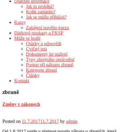
Důležité informace
Jak to probíhá?
Kolik zaplatím?
Jak se můžu přihlásit?
Kurzy
Zahájení nového kurzu
Dárkové poukazy a FKSP
Může se hodit
Otázky a odpovědi
Cvičný test
Dokumenty ke stažení
Typy zbrojního oprávnění
Postup při nákupu zbraně
Kategorie zbraní
Články
Kontakt
zbraně
Změny v zákonech
Posted on
11.7.2017
11.7.2017
by
admin
Od 1.8.2017 vejde v platnost novela zákona o zbraních, která